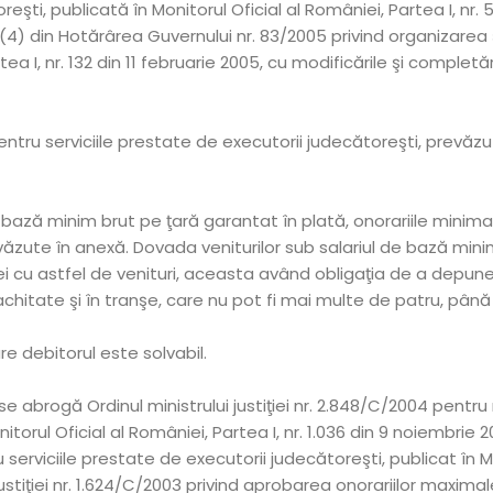
eşti, publicată în Monitorul Oficial al României, Partea I, nr. 
. (4) din Hotărârea Guvernului nr. 83/2005 privind organizarea şi
ea I, nr. 132 din 11 februarie 2005, cu modificările şi completări
ntru serviciile prestate de executorii judecătoreşti, prevăz
e bază minim brut pe ţară garantat în plată, onorariile minim
văzute în anexă. Dovada veniturilor sub salariul de bază mini
 cu astfel de venituri, aceasta având obligaţia de a depune ş
achitate şi în tranşe, care nu pot fi mai multe de patru, până la
care debitorul este solvabil.
se abrogă Ordinul ministrului justiţiei nr. 2.848/C/2004 pentru m
torul Oficial al României, Partea I, nr. 1.036 din 9 noiembrie 20
serviciile prestate de executorii judecătoreşti, publicat în Mon
 justiţiei nr. 1.624/C/2003 privind aprobarea onorariilor maxima