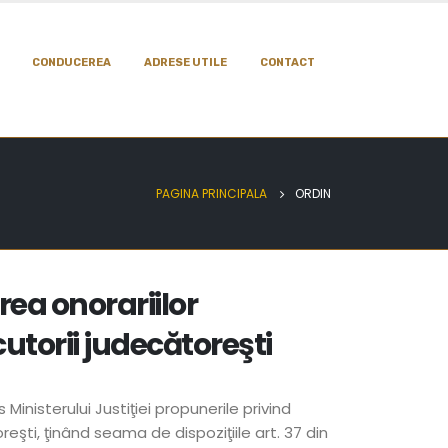
CONDUCEREA
ADRESE UTILE
CONTACT
PAGINA PRINCIPALA
ORDIN
rea onorariilor
utorii judecătoreşti
inisterului Justiţiei propunerile privind
eşti, ţinând seama de dispoziţiile art. 37 din