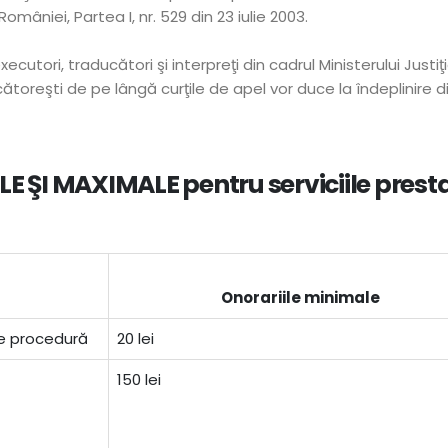
României, Partea I, nr. 529 din 23 iulie 2003.
executori, traducători şi interpreţi din cadrul Ministerului Justi
oreşti de pe lângă curţile de apel vor duce la îndeplinire dis
ŞI MAXIMALE pentru serviciile presta
Onorariile minimale
de procedură
20 lei
150 lei