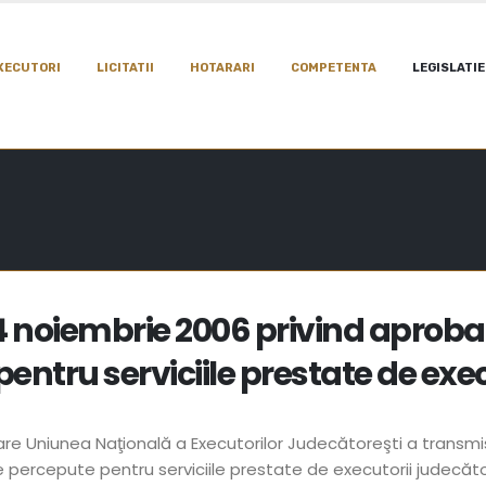
XECUTORI
LICITATII
HOTARARI
COMPETENTA
LEGISLATIE
14 noiembrie 2006 privind aproba
ntru serviciile prestate de exec
re Uniunea Naţională a Executorilor Judecătoreşti a transmis M
 percepute pentru serviciile prestate de executorii judecător