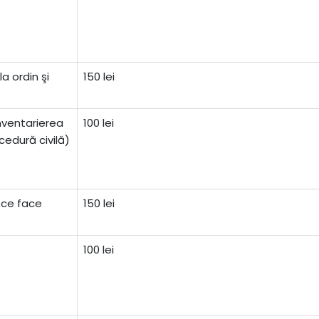
a ordin şi
150 lei
inventarierea
100 lei
cedură civilă)
i ce face
150 lei
100 lei