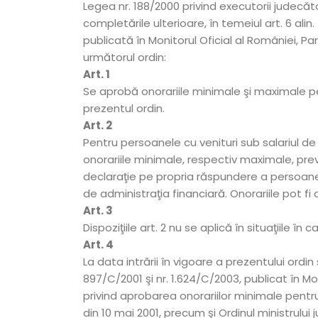
Legea nr. 188/2000 privind executorii judecător
completările ulterioare, în temeiul art. 6 alin
publicată în Monitorul Oficial al României, Part
următorul ordin:
Art. 1
Se aprobă onorariile minimale şi maximale pe
prezentul ordin.
Art. 2
Pentru persoanele cu venituri sub salariul d
onorariile minimale, respectiv maximale, pre
declaraţie pe propria răspundere a persoanei
de administraţia financiară. Onorariile pot fi 
Art. 3
Dispoziţiile art. 2 nu se aplică în situaţiile în 
Art. 4
La data intrării în vigoare a prezentului ordin 
897/C/2001 şi nr. 1.624/C/2003, publicat în Moni
privind aprobarea onorariilor minimale pentru 
din 10 mai 2001, precum şi Ordinul ministrului