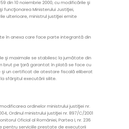
559 din 10 noiembrie 2000, cu modificările şi
 funcţionarea Ministerului Justiţiei,
le ulterioare, ministrul justiţiei emite
ute în anexa care face parte integrantă din
ale şi maximale se stabilesc la jumătate din
m brut pe ţară garantat în plată se face cu
i un certificat de atestare fiscală eliberat
 sfârşitul executării silite.
odificarea ordinelor ministrului justiţiei nr.
04, Ordinul ministrului justiţiei nr. 897/C/2001
itorul Oficial al României, Partea I, nr. 236
le pentru serviciile prestate de executorii