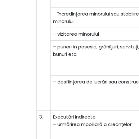
– încredinţarea minorului sau stabilire
minorului
– vizitarea minorului
– puneri în posesie, grăniţuiri, servituţ
bunuri etc.
– desfiinţarea de lucrări sau construcţ
3.
Executări indirecte:
– urmărirea mobiliară a creanţelor