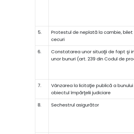
5.
Protestul de neplată la cambie, bilet l
cecuri
6.
Constatarea unor situaţii de fapt şi 
unor bunuri (art. 239 din Codul de pro
7.
Vânzarea la licitaţie publică a bunulu
obiectul împărţelii judiciare
8.
Sechestrul asigurător