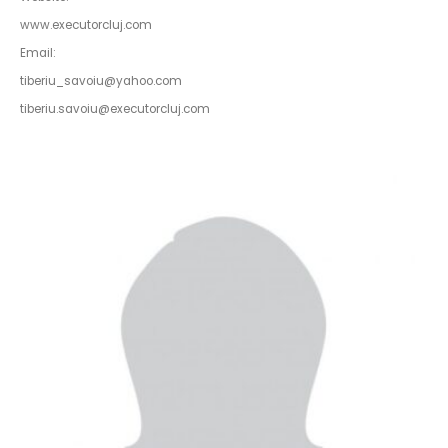
www.executorcluj.com
Email:
tiberiu_savoiu@yahoo.com
tiberiu.savoiu@executorcluj.com