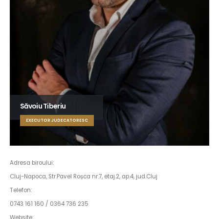
Săvoiu Tiberiu
EXECUTOR JUDECATORESC
Adresa biroului:
Cluj-Napoca, Str.Pavel Roșca nr.7, etaj.2, ap.4, jud.Cluj
Telefon:
0743 161 160 / 0364 736 235
Website: