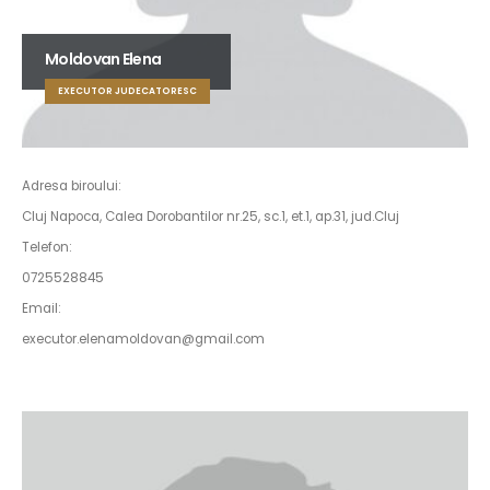
Moldovan Elena
EXECUTOR JUDECATORESC
Adresa biroului:
Cluj Napoca, Calea Dorobantilor nr.25, sc.1, et.1, ap.31, jud.Cluj
Telefon:
0725528845
Email:
executor.elenamoldovan@gmail.com