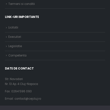
Termeni si conditii
LINK-URI IMPORTANTE
Licitatii
Executori
Legislatie
Competenta
DATE DE CONTACT
Str. Navodari
Nr. 13 Ap. 4 Cluj-Napoca
Fax: 0264 596 093
Email: contact@cejcluj.ro