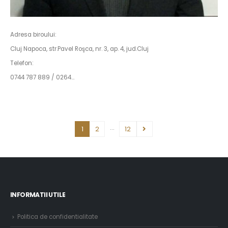
Adresa biroului:
Cluj Napoca, str.Pavel Roşca, nr. 3, ap. 4, jud.Cluj
Telefon:
0744 787 889 / 0264…
…
1
2
12
INFORMATII UTILE
Politica de confidentialitate