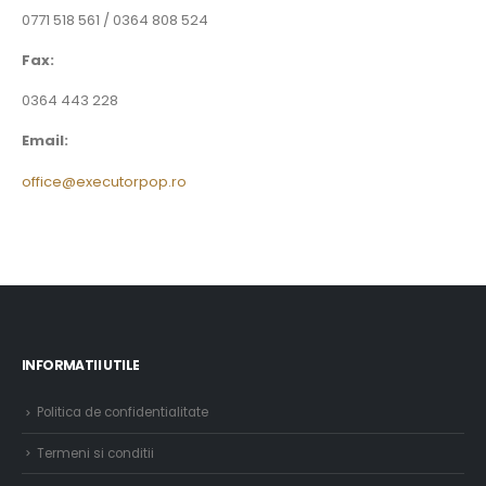
0771 518 561 / 0364 808 524
Fax:
0364 443 228
Email:
office@executorpop.ro
INFORMATII UTILE
Politica de confidentialitate
Termeni si conditii