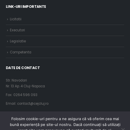
LINK-URI IMPORTANTE
Licitatii
Executori
Legislatie
Competenta
DATE DE CONTACT
Str. Navodari
Nr. 13 Ap. 4 Cluj-Napoca
Fax: 0264 596 093
Email: contact@cejcluj.ro
Folosim cookie-uri pentru a ne asigura că vă oferim cea mai
bună experiență pe site-ul nostru. Dacă continuați să utilizați