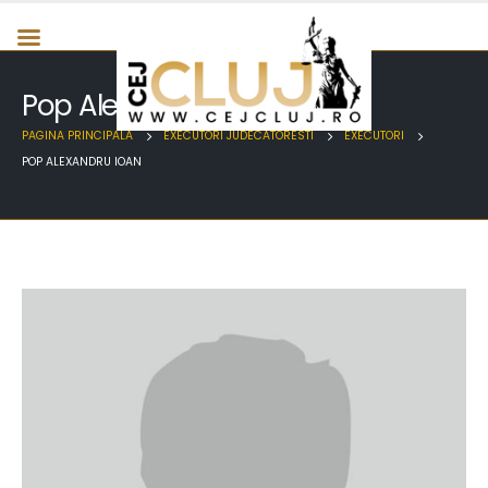
Pop Alexandru Ioan
PAGINA PRINCIPALA
EXECUTORI JUDECATORESTI
EXECUTORI
POP ALEXANDRU IOAN