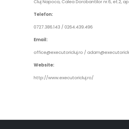
Cluj Napoca, Calea Dorobantilor nr.6, et.2, ap.
Telefon:
0727.386.143 / 0264.439.496
Email:
office@executoricluj.ro / adam@executoriclu
Website:
http://www.executoricluj.ro/