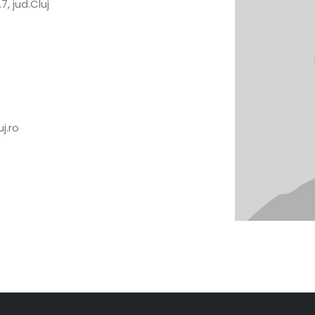
7, jud.Cluj
j.ro