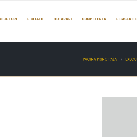
XECUTORI
LICITATII
HOTARARI
COMPETENTA
LEGISLATIE
PAGINA PRINCIPALA
EXECU