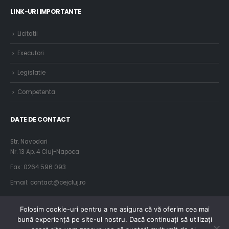
LINK-URI IMPORTANTE
Licitatii
Executori
Legislatie
Competenta
DATE DE CONTACT
Str. Navodari
Nr. 13 Ap. 4 Cluj-Napoca
Fax: 0264 596 093
Email: contact@cejcluj.ro
Folosim cookie-uri pentru a ne asigura că vă oferim cea mai
bună experiență pe site-ul nostru. Dacă continuați să utilizați