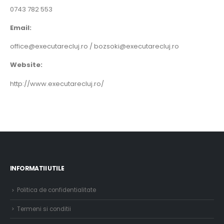
0743 782 553
Email:
office@executarecluj.ro / bozsoki@executarecluj.ro
Website:
http://www.executarecluj.ro/
INFORMATII UTILE
Politica de confidentialitate
Termeni si conditii