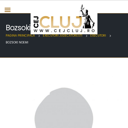
Bozsoki Noemi
PAGINA PRINCIPALA
EXECUTORI JUDECATORESTI
EXECUTORI
BOZSOKI NOEMI