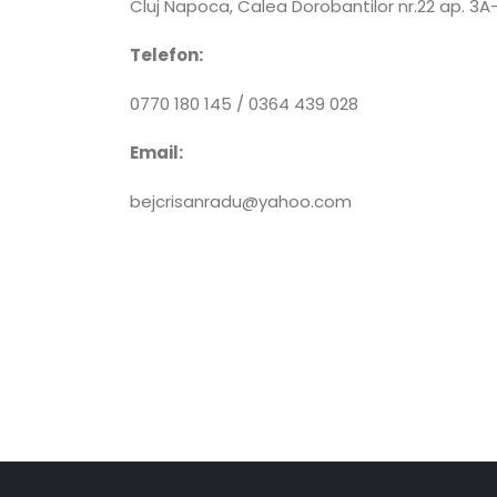
Cluj Napoca, Calea Dorobantilor nr.22 ap. 3A-c
Telefon:
0770 180 145 / 0364 439 028
Email:
bejcrisanradu@yahoo.com