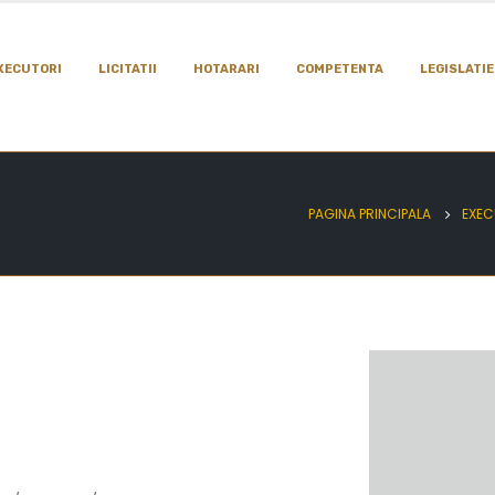
XECUTORI
LICITATII
HOTARARI
COMPETENTA
LEGISLATIE
PAGINA PRINCIPALA
EXEC